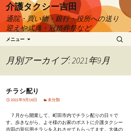
介護タクシー吉田
通院・買い物・銀行・役所への送り
迎えや式典・冠婚葬祭など
コ
検
メニュー
ン
索:
テ
ン
月別アーカイブ: 2021年9月
ツ
へ
ス
キ
チラシ配り
ッ
プ
2021年9月16日
未分類
７月から開業して、町田市内でチラシ配りの日々で
す。歩きながら、よそ様のお家のポストに介護タクシー
吉田の宣伝用チラシを入れさせてもらってます。大体の