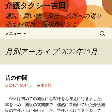
介護タクシー吉田
通院・買い物・銀行・役所への送り
迎えや式典・冠婚葬祭など
コ
検
メニュー
ン
索:
テ
ン
月別アーカイブ: 2021年10月
ツ
へ
ス
キ
昔の仲間
ッ
プ
2021年10月4日
未分類
今日は初めての施設にお客様をお迎えに行きました。
車を止め、施設の玄関前で、偶然に昔働いていた介護施
設の主任さんに会いました。主任さんはマスクをして、