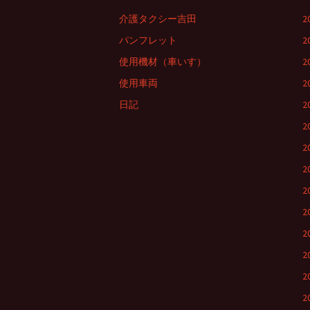
ナ
介護タクシー吉田
2
パンフレット
2
ビ
使用機材（車いす）
2
使用車両
2
ゲ
日記
2
2
ー
2
2
シ
2
2
ョ
2
2
ン
2
2