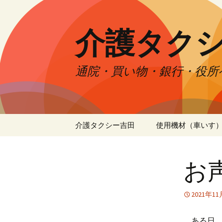
介護タク
通院・買い物・銀行・役所
コ
介護タクシー吉田
使用機材（車いす
ン
テ
ン
お
ツ
へ
ス
2021年1
キ
ッ
ある日、