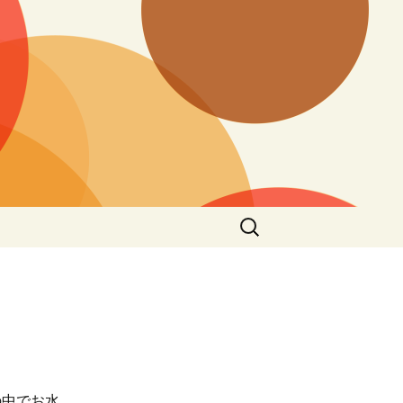
検
索:
の中でお水