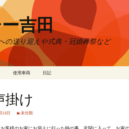
シー吉田
への送り迎えや式典・冠婚葬祭など
）
使用車両
日記
声掛け
1月13日
未分類
お客様のお家にお迎えに行った時の事。玄関に入って、お家