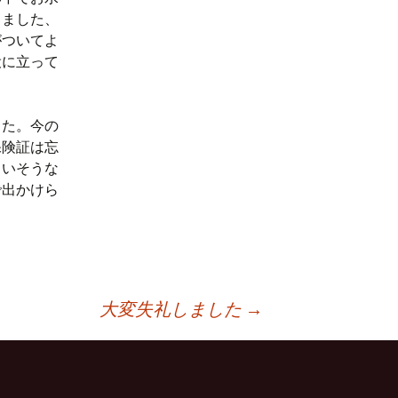
きました、
がついてよ
役に立って
した。今の
保険証は忘
まいそうな
で出かけら
大変失礼しました
→