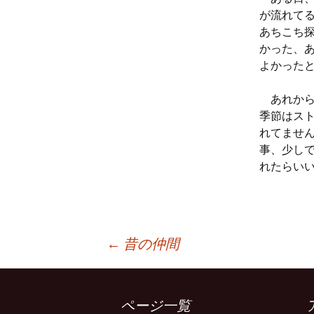
プ
が流れて
あちこち
かった、
よかった
あれから
季節はス
れてませ
事、少し
れたらい
投
←
昔の仲間
稿
ページ一覧